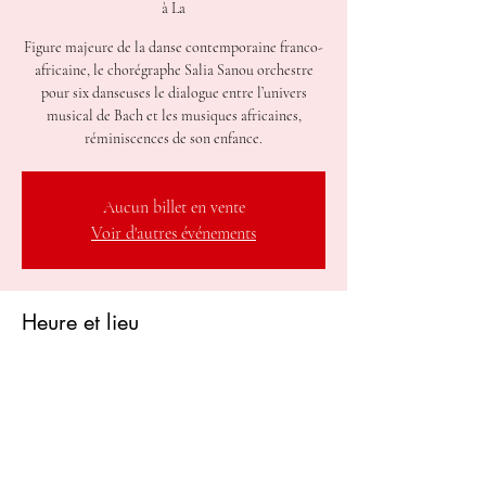
à La
Figure majeure de la danse contemporaine franco-
africaine, le chorégraphe Salia Sanou orchestre
pour six danseuses le dialogue entre l’univers
musical de Bach et les musiques africaines,
réminiscences de son enfance.
Aucun billet en vente
Voir d'autres événements
Heure et lieu
15 mars 2026, 15:00 – 19:00
Le Cratère Scène nationale Alès est à La, 310 Quai
de la Brigade du Languedoc, 30100 Alès, France