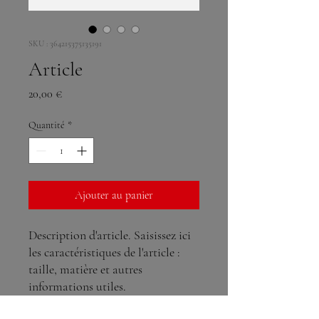
SKU : 364215375135191
Article
Prix
20,00 €
Quantité
*
Ajouter au panier
Description d'article. Saisissez ici 
les caractéristiques de l'article : 
taille, matière et autres 
informations utiles.