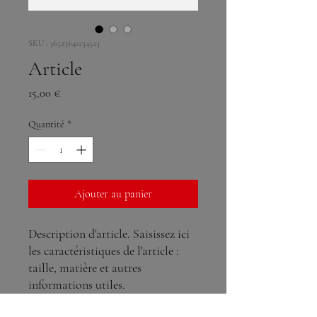
SKU : 36523641234523
Article
Prix
15,00 €
Quantité
*
Ajouter au panier
Description d'article. Saisissez ici 
les caractéristiques de l'article : 
taille, matière et autres 
informations utiles.